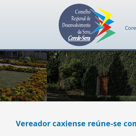
Cor
Vereador caxiense reúne-se co